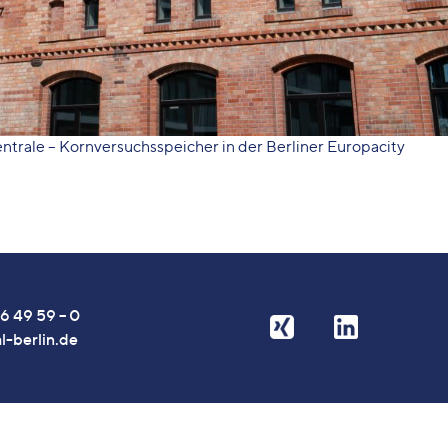
trale – Kornversuchsspeicher in der Berliner Europacity
6 49 59 – 0
l-berlin.de