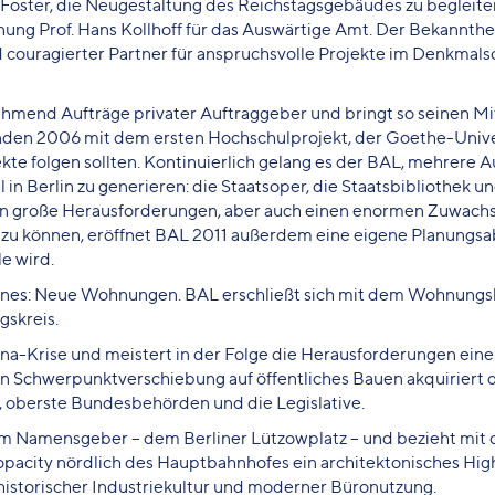
 Foster, die Neugestaltung des Reichstagsgebäudes zu begleiten
nung Prof. Hans Kollhoff für das Auswärtige Amt. Der Bekannthe
nd couragierter Partner für anspruchsvolle Projekte im Denkmalsc
hmend Aufträge privater Auftraggeber und bringt so seinen Mi
nden 2006 mit dem ersten Hochschulprojekt, der Goethe-Unive
kte folgen sollten. Kontinuierlich gelang es der BAL, mehrere A
n Berlin zu generieren: die Staatsoper, die Staatsbibliothek u
 große Herausforderungen, aber auch einen enormen Zuwachs 
 können, eröffnet BAL 2011 außerdem eine eigene Planungsab
e wird.
 eines: Neue Wohnungen. BAL erschließt sich mit dem Wohnungs
gskreis.
a-Krise und meistert in der Folge die Herausforderungen eine
ten Schwerpunktverschiebung auf öffentliches Bauen akquiriert
n, oberste Bundesbehörden und die Legislative.
em Namensgeber – dem Berliner Lützowplatz – und bezieht mit
opacity nördlich des Hauptbahnhofes ein architektonisches Hig
istorischer Industriekultur und moderner Büronutzung.