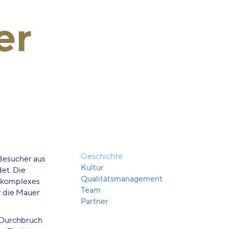
er
Geschichte
 Besucher aus
Kultur
det. Die
Qualitätsmanagement
n komplexes
Team
r die Mauer
Partner
n Durchbruch