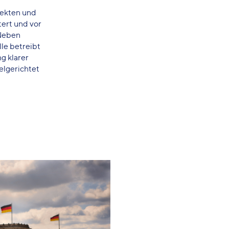
tekten und
tert und vor
 Neben
le betreibt
g klarer
elgerichtet