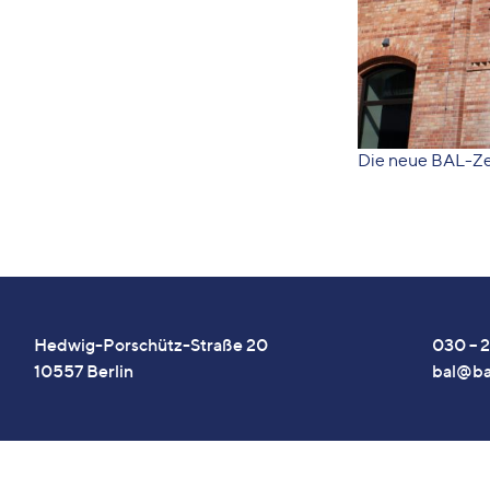
Die neue BAL-Zen
Hedwig-Porschütz-Straße 20
030 – 2
10557 Berlin
bal@ba