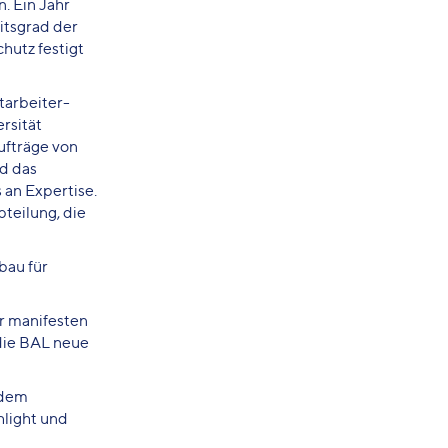
. Ein Jahr
itsgrad der
hutz festigt
tarbeiter-
rsität
ufträge von
nd das
an Expertise.
teilung, die
bau für
r manifesten
 die BAL neue
 dem
hlight und