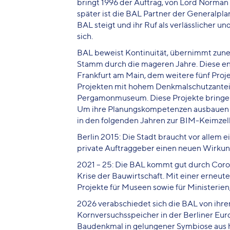
bringt 1996 der Auftrag, von Lord Norman
später ist die BAL Partner der Generalpla
BAL steigt und ihr Ruf als verlässlicher u
sich.
BAL beweist Kontinuität, übernimmt zune
Stamm durch die mageren Jahre. Diese e
Frankfurt am Main, dem weitere fünf Proje
Projekten mit hohem Denkmalschutzanteil i
Pergamonmuseum. Diese Projekte bringen
Um ihre Planungskompetenzen ausbauen zu
in den folgenden Jahren zur BIM-Keimzell
Berlin 2015: Die Stadt braucht vor allem
private Auftraggeber einen neuen Wirkun
2021 – 25: Die BAL kommt gut durch Coron
Krise der Bauwirtschaft. Mit einer erneu
Projekte für Museen sowie für Ministerie
2026 verabschiedet sich die BAL von ihr
Kornversuchsspeicher in der Berliner Eur
Baudenkmal in gelungener Symbiose aus h