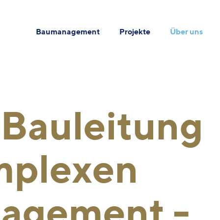
Baumanagement
Projekte
Über uns
 Bauleitung
mplexen
agement -