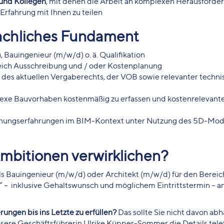
 und Kollegen
, mit denen die Arbeit an komplexen Herausford
Erfahrung mit Ihnen zu teilen
fachliches Fundament
, Bauingenieur (m/w/d) o. ä. Qualifikation
ich Ausschreibung und / oder Kostenplanung
 des aktuellen Vergaberechts, der VOB sowie relevanter techni
plexe Bauvorhaben kostenmäßig zu erfassen und kostenrelevant
anungserfahrungen im BIM-Kontext unter Nutzung des 5D-Mod
mbitionen verwirklichen?
ls Bauingenieur (m/w/d) oder Architekt (m/w/d) für den Bereic
– inklusive Gehaltswunsch und möglichem Eintrittstermin – a
rungen bis ins Letzte zu erfüllen?
Das sollte Sie nicht davon abha
sere Geschäftsführerin Ulrike Küpper-Sommer die Details tele