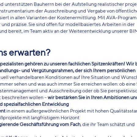
d unterstützen Bauherrn bei der Aufstellung realistischer pro
nstrumentarium der Ausschreibung und Vergabe von öffentlic
siert in allen Varianten der Kostenermittlung. Mit AVA-Progra
 und präzise. Sie sind offen für modellbasiertes Arbeiten in der
d bereit, im Team aktiv an der Weiterentwicklung unserer B
ns erwarten?
zialisten gehören zu unseren fachlichen Spitzenkräften! Wir 
ndlungs- und Vergütungsrahmen, der sich Ihrem persönlichen
duell verhandelbaren Konditionen auf Ihre Situation und Wünsch
h immer sehen und was auch immer Sie erreichen wollen: ob eine 
stenmanagement und Ausschreibung oder ob Sie perspektivisc
beschreiten wollen –
wir bestärken Sie in Ihren Ambitionen un
nd spezialfachlichen Entwicklung
ent
in einem außergewöhnlichen Projekt mit hohen Qualitätssta
ßprojekte mit langfristigem Horizont
agierende Geschäftsführung vom Fach
, die ihr Team schätzt und