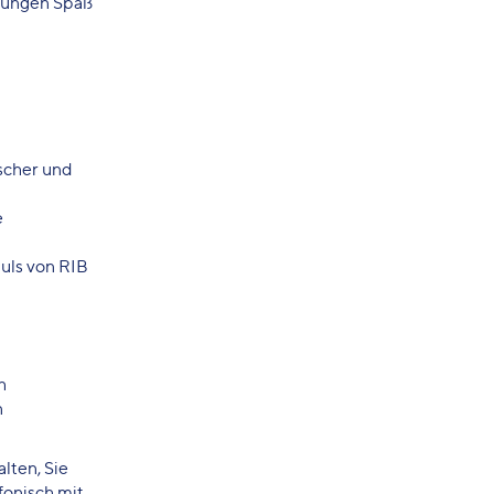
erungen Spaß
scher und
e
uls von RIB
h
n
lten, Sie
fonisch mit