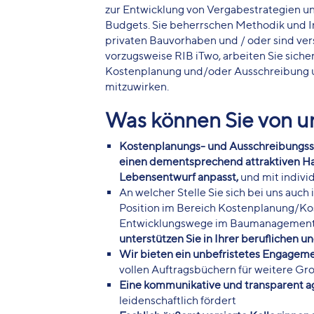
zur Entwicklung von Vergabestrategien un
Budgets. Sie beherrschen Methodik und I
privaten Bauvorhaben und / oder sind ver
vorzugsweise RIB iTwo, arbeiten Sie sicher
Kostenplanung und/oder Ausschreibung un
mitzuwirken.
Was können Sie von u
Kostenplanungs- und Ausschreibungsspe
einen dementsprechend attraktiven Ha
Lebensentwurf anpasst,
und mit indivi
An welcher Stelle Sie sich bei uns auc
Position im Bereich Kostenplanung/Ko
Entwicklungswege im Baumanagement 
unterstützen Sie in Ihrer beruflichen u
Wir bieten ein unbefristetes Engagem
vollen Auftragsbüchern für weitere Gro
Eine kommunikative und transparent 
leidenschaftlich fördert