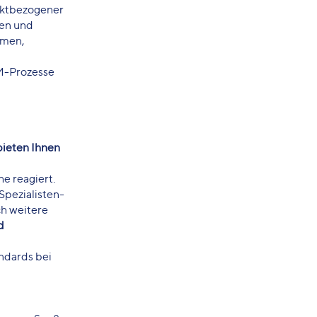
jektbezogener
hen und
mmen,
IM-Prozesse
bieten Ihnen
e reagiert.
Spezialisten-
h weitere
d
ndards bei