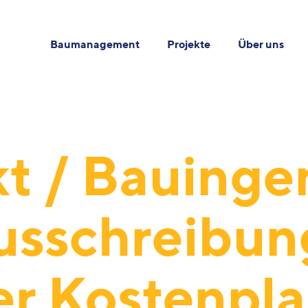
Baumanagement
Projekte
Über uns
kt / Bauinge
Ausschreibun
r Kostenpl