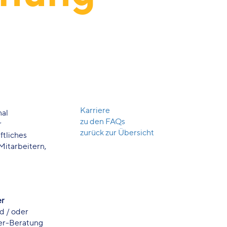
Karriere
nal
zu den FAQs
r
zurück zur Übersicht
ftliches
itarbeitern,
er
d / oder
ber-Beratung